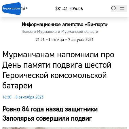
16+
$
⁠81.41
€
⁠94.06
Информационное агентство «Би-порт»
Главная
Новости Мурманска и Мурманской области
21:56
–
Пятница
–
7 августа 2026
Новости
Мурманчанам напомнили про
Наши гости
День памяти подвига шестой
Фоторепортажи
Героической комсомольской
Погода
батареи
Курсы валют
16:30 – 8 сентября 2025
Ровно 84 года назад защитники
Заполярья совершили подвиг