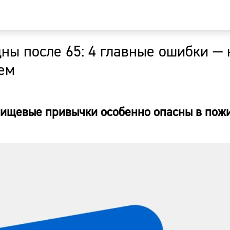
ны после 65: 4 главные ошибки — 
Главная
ем
Новости
пищевые привычки особенно опасны в пож
Наши гости
Фоторепор
Погода
Курсы валю