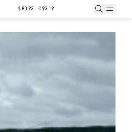
$
⁠80.93
€
⁠93.19
тажи
т