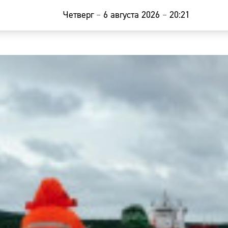
Четверг
–
6 августа 2026
–
20:21
Главная
Новости
Наши гости
Фоторепор
Погода
Курсы валю