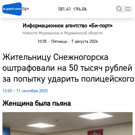
16+
$
⁠81.41
€
⁠94.06
Информационное агентство «Би-порт»
Главная
Новости Мурманска и Мурманской области
10:35
–
Пятница
–
7 августа 2026
Новости
Жительницу Снежногорска
Наши гости
оштрафовали на 50 тысяч рублей
Фоторепортажи
за попытку ударить полицейского
Погода
13:30 – 11 сентября 2025
Курсы валют
Женщина была пьяна