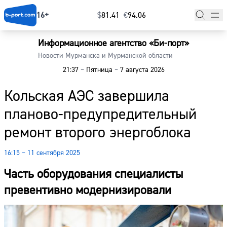
16+
$
⁠81.41
€
⁠94.06
Информационное агентство «Би-порт»
Главная
Новости Мурманска и Мурманской области
21:37
–
Пятница
–
7 августа 2026
Новости
Кольская АЭС завершила
Наши гости
планово-предупредительный
Фоторепортажи
ремонт второго энергоблока
Погода
16:15 – 11 сентября 2025
Курсы валют
Часть оборудования специалисты
превентивно модернизировали