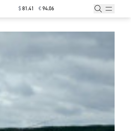
$
⁠81.41
€
⁠94.06
тажи
т