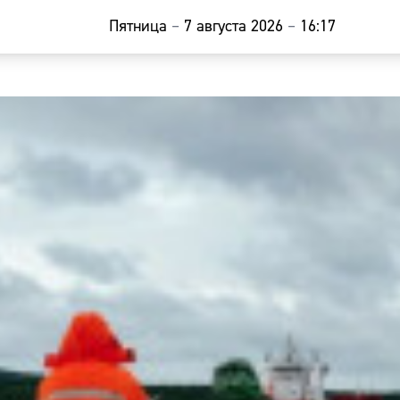
Пятница
–
7 августа 2026
–
16:17
Главная
Новости
Наши гости
Фоторепор
Погода
Курсы валю