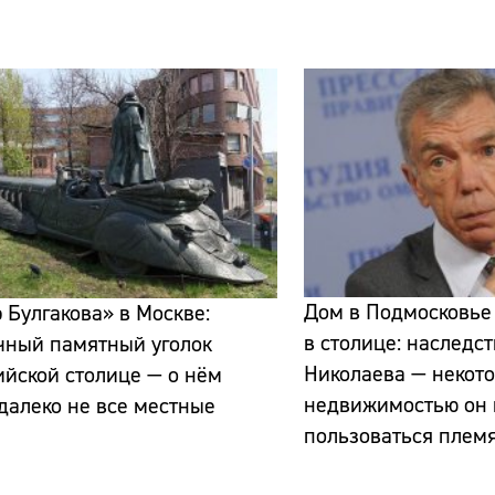
ь
Сайт:
Адрес:
Дом в Подмосковье 
 Булгакова» в Москве:
Телефон:
в столице: наследс
чный памятный уголок
Николаева — некот
ийской столице — о нём
недвижимостью он 
далеко не все местные
пользоваться плем