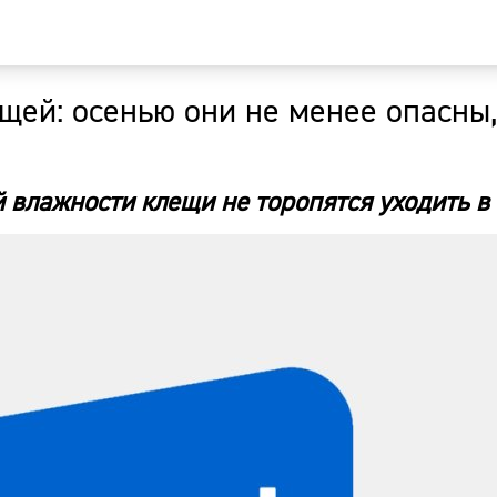
щей: осенью они не менее опасны,
Главная
Новости
й влажности клещи не торопятся уходить в
Наши гости
Фоторепор
Погода
Курсы валю