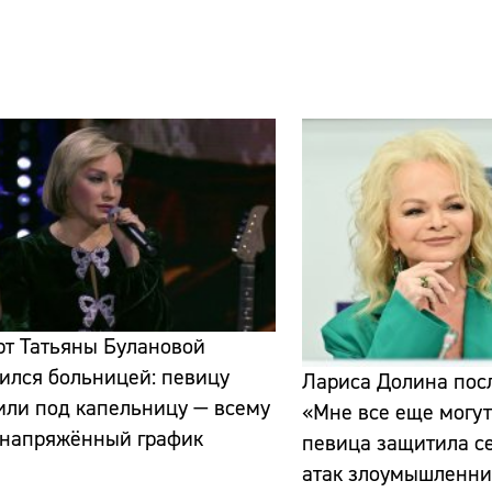
Сайт:
Адрес:
Телефон:
рт Татьяны Булановой
ился больницей: певицу
Лариса Долина посл
или под капельницу — всему
«Мне все еще могут 
 напряжённый график
певица защитила с
атак злоумышленни