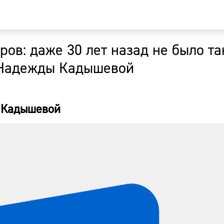
ов: даже 30 лет назад не было та
Главная
 Надежды Кадышевой
Новости
ы Кадышевой
Наши гости
Фоторепор
Погода
Курсы валю