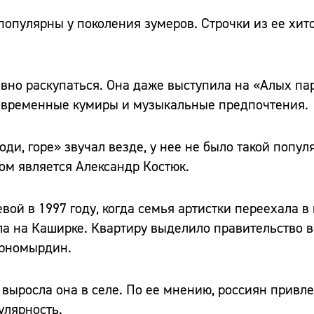
опулярны у поколения зумеров. Строчки из ее хито
ивно раскупаться. Она даже выступила на «Алых па
 современные кумиры и музыкальные предпочтения.
ди, горе» звучал везде, у нее не было такой популя
ом является Александр Костюк.
й в 1997 году, когда семья артистки переехала в 
ла на Каширке. Квартиру выделило правительство в
ерномырдин.
и выросла она в селе. По ее мнению, россиян привл
улярность.