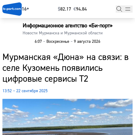
16+
$
⁠82.17
€
⁠94.84
Информационное агентство «Би-порт»
Главная
Новости Мурманска и Мурманской области
6:07
–
Воскресенье
–
9 августа 2026
Новости
Мурманская «Дюна» на связи: в
Наши гости
селе Кузомень появились
Фоторепортажи
цифровые сервисы T2
Погода
13:52 – 22 сентября 2025
Курсы валют