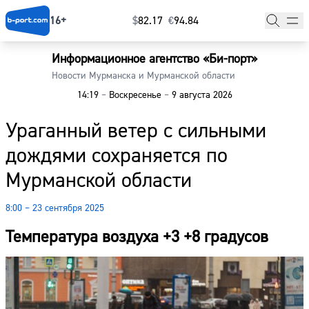
16+
$
⁠82.17
€
⁠94.84
Информационное агентство «Би-порт»
Главная
Новости Мурманска и Мурманской области
14:19
–
Воскресенье
–
9 августа 2026
Новости
Ураганный ветер с сильными
Наши гости
дождями сохраняется по
Фоторепортажи
Мурманской области
Погода
8:00 – 23 сентября 2025
Курсы валют
Температура воздуха +3 +8 градусов