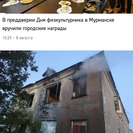
Адрес:
Телефон:
В преддверии Дня физкультурника в Мурманске
вручили городские награды
10:29 – 8 августа