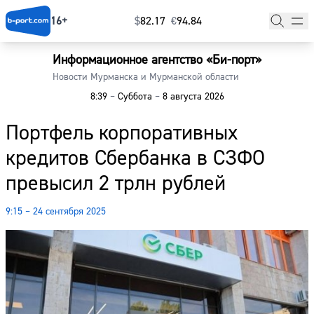
16+
$
⁠82.17
€
⁠94.84
Информационное агентство «Би-порт»
Главная
Новости Мурманска и Мурманской области
8:39
–
Суббота
–
8 августа 2026
Новости
Портфель корпоративных
Наши гости
кредитов Сбербанка в СЗФО
Фоторепортажи
превысил 2 трлн рублей
Погода
9:15 – 24 сентября 2025
Курсы валют