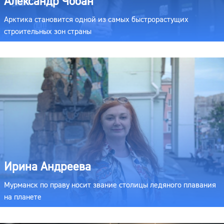
Александр Чобан
Арктика становится одной из самых быстрорастущих
строительных зон страны
Ирина Андреева
Мурманск по праву носит звание столицы ледяного плавания
на планете