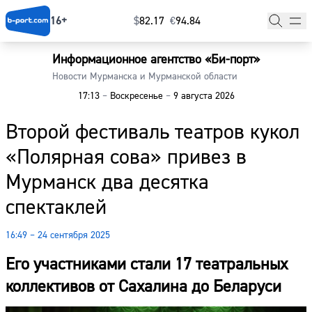
16+
$
⁠82.17
€
⁠94.84
Информационное агентство «Би-порт»
Главная
Новости Мурманска и Мурманской области
17:13
–
Воскресенье
–
9 августа 2026
Новости
Второй фестиваль театров кукол
Наши гости
«Полярная сова» привез в
Фоторепортажи
Мурманск два десятка
Погода
спектаклей
Курсы валют
16:49 – 24 сентября 2025
Его участниками стали 17 театральных
коллективов от Сахалина до Беларуси