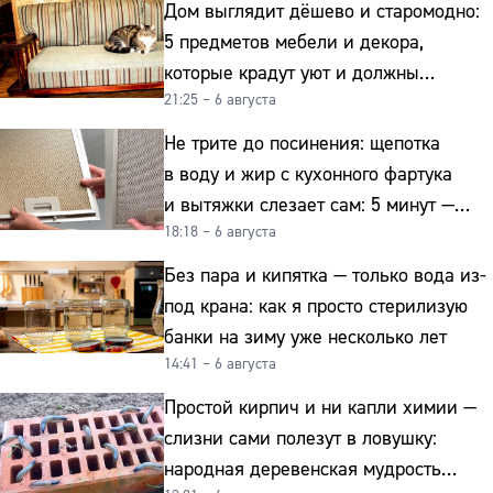
Дом выглядит дёшево и старомодно:
5 предметов мебели и декора,
которые крадут уют и должны
21:25 – 6 августа
отправиться на свалку прямо сейчас
Не трите до посинения: щепотка
в воду и жир с кухонного фартука
и вытяжки слезает сам: 5 минут —
18:18 – 6 августа
и сверкает как новая
Без пара и кипятка — только вода из-
под крана: как я просто стерилизую
банки на зиму уже несколько лет
14:41 – 6 августа
Простой кирпич и ни капли химии —
слизни сами полезут в ловушку:
народная деревенская мудрость