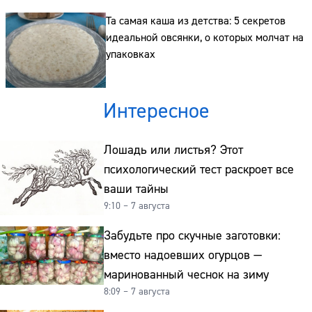
Адрес:
Та самая каша из детства: 5 секретов
Телефон:
идеальной овсянки, о которых молчат на
упаковках
Интересное
Лошадь или листья? Этот
психологический тест раскроет все
ваши тайны
9:10 – 7 августа
Забудьте про скучные заготовки:
вместо надоевших огурцов —
маринованный чеснок на зиму
8:09 – 7 августа