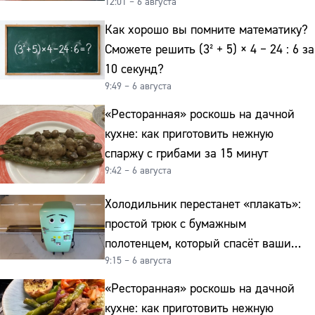
12:01 – 6 августа
реально работает
Как хорошо вы помните математику?
Сможете решить (3² + 5) × 4 − 24 : 6 за
10 секунд?
9:49 – 6 августа
«Ресторанная» роскошь на дачной
кухне: как приготовить нежную
спаржу с грибами за 15 минут
9:42 – 6 августа
Холодильник перестанет «плакать»:
простой трюк с бумажным
полотенцем, который спасёт ваши
9:15 – 6 августа
овощи от гнили
«Ресторанная» роскошь на дачной
кухне: как приготовить нежную