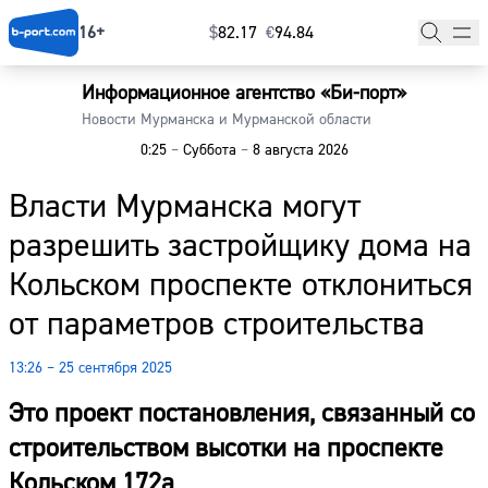
16+
$
⁠82.17
€
⁠94.84
Информационное агентство «Би-порт»
Главная
Новости Мурманска и Мурманской области
0:25
–
Суббота
–
8 августа 2026
Новости
Власти Мурманска могут
Наши гости
разрешить застройщику дома на
Фоторепортажи
Кольском проспекте отклониться
Погода
от параметров строительства
Курсы валют
13:26 – 25 сентября 2025
Это проект постановления, связанный со
строительством высотки на проспекте
Кольском 172а