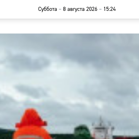
Суббота
–
8 августа 2026
–
15:24
Главная
Новости
Наши гости
Фоторепор
Погода
Курсы валю