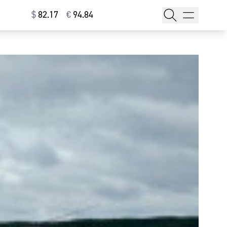
$
⁠82.17
€
⁠94.84
тажи
т