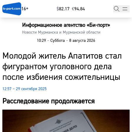
16+
$
⁠82.17
€
⁠94.84
Информационное агентство «Би-порт»
Главная
Новости Мурманска и Мурманской области
10:29
–
Суббота
–
8 августа 2026
Новости
Молодой житель Апатитов стал
Наши гости
фигурантом уголовного дела
Фоторепортажи
после избиения сожительницы
Погода
12:57 – 29 сентября 2025
Курсы валют
Расследование продолжается