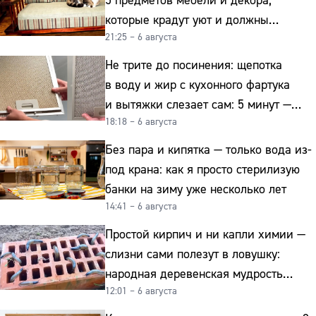
5 предметов мебели и декора,
которые крадут уют и должны
21:25 – 6 августа
отправиться на свалку прямо сейчас
Не трите до посинения: щепотка
в воду и жир с кухонного фартука
и вытяжки слезает сам: 5 минут —
18:18 – 6 августа
и сверкает как новая
Без пара и кипятка — только вода из-
под крана: как я просто стерилизую
банки на зиму уже несколько лет
14:41 – 6 августа
Простой кирпич и ни капли химии —
слизни сами полезут в ловушку:
народная деревенская мудрость
12:01 – 6 августа
реально работает