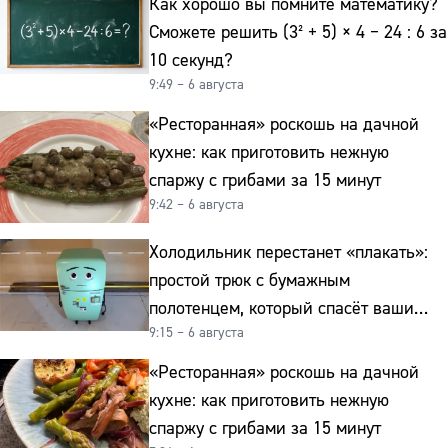
Как хорошо вы помните математику?
Сможете решить (3² + 5) × 4 − 24 : 6 за
10 секунд?
9:49 – 6 августа
«Ресторанная» роскошь на дачной
кухне: как приготовить нежную
спаржу с грибами за 15 минут
9:42 – 6 августа
Холодильник перестанет «плакать»:
простой трюк с бумажным
полотенцем, который спасёт ваши
9:15 – 6 августа
овощи от гнили
«Ресторанная» роскошь на дачной
кухне: как приготовить нежную
спаржу с грибами за 15 минут