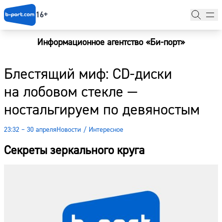
16+
Информационное агентство «Би-порт»
Главная
Блестящий миф: CD-диски
Новости
на лобовом стекле —
Наши гости
ностальгируем по девяностым
Фоторепортажи
23:32 – 30 апреля
Новости
/
Интересное
Погода
Секреты зеркального круга
Курсы валют