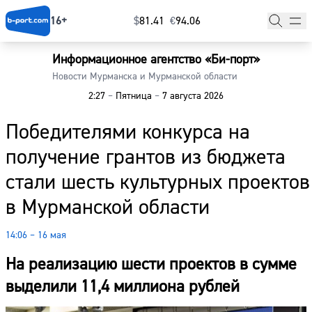
16+
$
⁠81.41
€
⁠94.06
Информационное агентство «Би-порт»
Главная
Новости Мурманска и Мурманской области
2:27
–
Пятница
–
7 августа 2026
Новости
Победителями конкурса на
Наши гости
получение грантов из бюджета
Фоторепортажи
стали шесть культурных проектов
Погода
в Мурманской области
Курсы валют
14:06 – 16 мая
На реализацию шести проектов в сумме
выделили 11,4 миллиона рублей