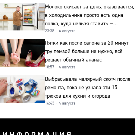
Молоко скисает за день: оказывается,
в холодильнике просто есть одна
полка, куда нельзя ставить —
23:38 – 4 августа
превращает свежие продукты
в бактериальную бомбу
Пятки как после салона за 20 минут:
тру пемзой больше не нужно, всё
решает обычный ананас
18:57 – 4 августа
Выбрасывала малярный скотч после
ремонта, пока не узнала эти 15
трюков для кухни и огорода
16:43 – 4 августа