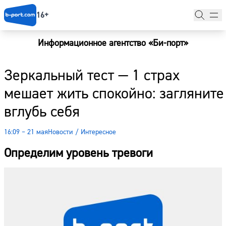
16+
Информационное агентство «Би-порт»
Главная
Зеркальный тест — 1 страх
Новости
мешает жить спокойно: загляните
Наши гости
вглубь себя
Фоторепортажи
16:09 – 21 мая
Новости
/
Интересное
Погода
Определим уровень тревоги
Курсы валют