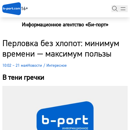
16+
Информационное агентство «Би-порт»
Главная
Перловка без хлопот: минимум
Новости
времени — максимум пользы
Наши гости
10:02 – 21 мая
Новости
/
Интересное
Фоторепортажи
В тени гречки
Погода
Курсы валют