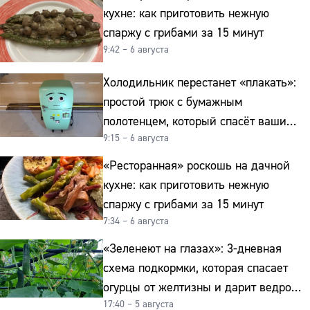
кухне: как приготовить нежную
спаржу с грибами за 15 минут
9:42 – 6 августа
Холодильник перестанет «плакать»:
простой трюк с бумажным
полотенцем, который спасёт ваши
9:15 – 6 августа
овощи от гнили
«Ресторанная» роскошь на дачной
кухне: как приготовить нежную
спаржу с грибами за 15 минут
7:34 – 6 августа
«Зеленеют на глазах»: 3-дневная
схема подкормки, которая спасает
огурцы от желтизны и дарит ведро
17:40 – 5 августа
урожая