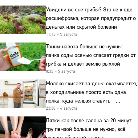
Увидели во сне грибы? Это не к еде:
расшифровка, которая предупредит о
деньгах или скрытой болезни
11:13 – 5 августа
Тонны навоза больше не нужны:
пачка соды осенью спасает грядки от
грибка и делает землю рыхлой
8:33 – 5 августа
Молоко скисает за день: оказывается,
в холодильнике просто есть одна
полка, куда нельзя ставить —
23:38 – 4 августа
превращает свежие продукты
в бактериальную бомбу
Пятки как после салона за 20 минут:
тру пемзой больше не нужно, всё
решает обычный ананас