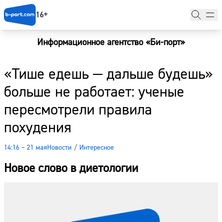
16+
Информационное агентство «Би-порт»
Главная
«Тише едешь — дальше будешь»
Новости
больше не работает: ученые
Наши гости
пересмотрели правила
Фоторепортажи
похудения
Погода
14:16 – 21 мая
Новости
/
Интересное
Курсы валют
Новое слово в диетологии