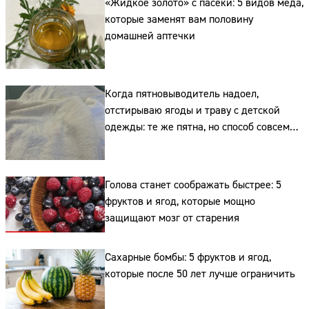
«Жидкое золото» с пасеки: 5 видов мёда,
которые заменят вам половину
домашней аптечки
Сайт:
Когда пятновыводитель надоел,
отстирываю ягоды и траву с детской
Адрес:
одежды: те же пятна, но способ совсем
другой и без хлорки
Телефон:
Голова станет соображать быстрее: 5
фруктов и ягод, которые мощно
защищают мозг от старения
Сахарные бомбы: 5 фруктов и ягод,
которые после 50 лет лучше ограничить