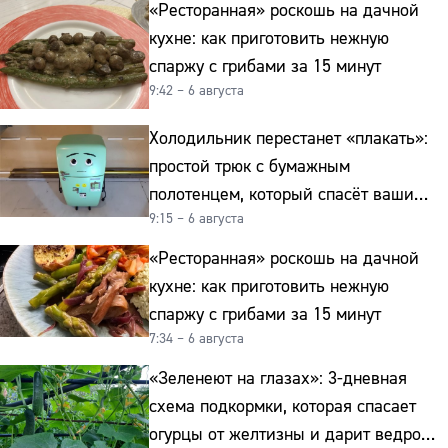
«Ресторанная» роскошь на дачной
кухне: как приготовить нежную
спаржу с грибами за 15 минут
9:42 – 6 августа
Холодильник перестанет «плакать»:
простой трюк с бумажным
полотенцем, который спасёт ваши
9:15 – 6 августа
овощи от гнили
«Ресторанная» роскошь на дачной
кухне: как приготовить нежную
спаржу с грибами за 15 минут
7:34 – 6 августа
«Зеленеют на глазах»: 3-дневная
схема подкормки, которая спасает
огурцы от желтизны и дарит ведро