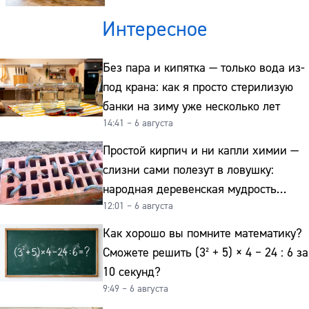
Интересное
Без пара и кипятка — только вода из-
под крана: как я просто стерилизую
банки на зиму уже несколько лет
14:41 – 6 августа
Простой кирпич и ни капли химии —
слизни сами полезут в ловушку:
народная деревенская мудрость
12:01 – 6 августа
реально работает
Как хорошо вы помните математику?
Сможете решить (3² + 5) × 4 − 24 : 6 за
10 секунд?
9:49 – 6 августа