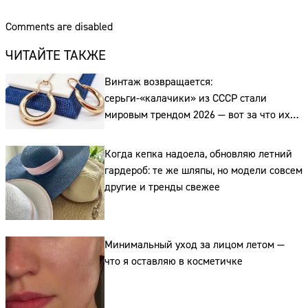
Comments are disabled
ЧИТАЙТЕ ТАКЖЕ
Винтаж возвращается:
серьги-«калачики» из СССР стали
мировым трендом 2026 — вот за что их
ценят ювелиры
Когда кепка надоела, обновляю летний
гардероб: те же шляпы, но модели совсем
другие и тренды свежее
Сайт:
Адрес:
Минимальный уход за лицом летом —
Телефон:
что я оставляю в косметичке