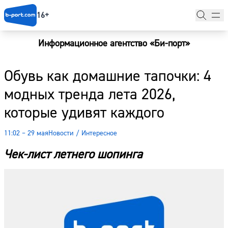
16+
Информационное агентство «Би-порт»
Главная
Обувь как домашние тапочки: 4
Новости
модных тренда лета 2026,
Наши гости
которые удивят каждого
Фоторепортажи
11:02 – 29 мая
Новости
/
Интересное
Погода
Чек-лист летнего шопинга
Курсы валют