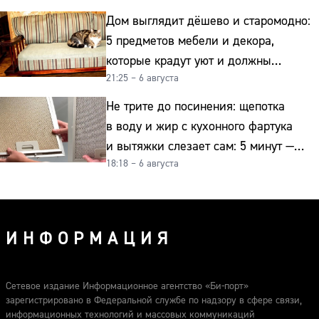
Дом выглядит дёшево и старомодно:
5 предметов мебели и декора,
которые крадут уют и должны
21:25 – 6 августа
отправиться на свалку прямо сейчас
Не трите до посинения: щепотка
в воду и жир с кухонного фартука
и вытяжки слезает сам: 5 минут —
18:18 – 6 августа
и сверкает как новая
ИНФОРМАЦИЯ
Сетевое издание Информационное агентство «Би-порт»
зарегистрировано в Федеральной службе по надзору в сфере связи,
информационных технологий и массовых коммуникаций