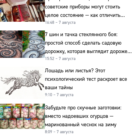
советские приборы могут стоить
целое состояние — как отличить
16:48 – 7 августа
подделку от мельхиора
7 шин и тачка стеклянного боя:
простой способ сделать садовую
дорожку, которая выглядит дороже
15:52 – 7 августа
гранита
Лошадь или листья? Этот
психологический тест раскроет все
ваши тайны
9:10 – 7 августа
Забудьте про скучные заготовки:
вместо надоевших огурцов —
маринованный чеснок на зиму
8:09 – 7 августа