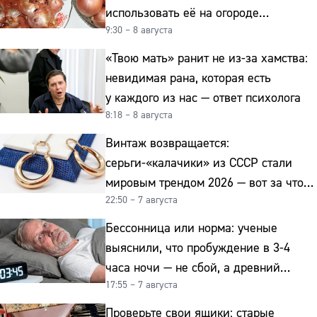
использовать её на огороде
9:30 – 8 августа
и для здоровья этой зимой
«Твою мать» ранит не из-за хамства:
невидимая рана, которая есть
у каждого из нас — ответ психолога
8:18 – 8 августа
Винтаж возвращается:
серьги-«калачики» из СССР стали
мировым трендом 2026 — вот за что
22:50 – 7 августа
их ценят ювелиры
Бессонница или норма: ученые
выяснили, что пробуждение в 3-4
часа ночи — не сбой, а древний
17:55 – 7 августа
биологический ритм
Проверьте свои ящики: старые