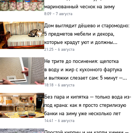
маринованный чеснок на зиму
8:09 – 7 августа
Дом выглядит дёшево и старомодно:
5 предметов мебели и декора,
которые крадут уют и должны
21:25 – 6 августа
отправиться на свалку прямо сейчас
Не трите до посинения: щепотка
в воду и жир с кухонного фартука
и вытяжки слезает сам: 5 минут —
18:18 – 6 августа
и сверкает как новая
Без пара и кипятка — только вода из-
под крана: как я просто стерилизую
банки на зиму уже несколько лет
14:41 – 6 августа
Простой кирпич и ни капли химии —