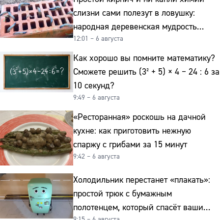
слизни сами полезут в ловушку:
народная деревенская мудрость
12:01 – 6 августа
реально работает
Как хорошо вы помните математику?
Сможете решить (3² + 5) × 4 − 24 : 6 за
10 секунд?
9:49 – 6 августа
«Ресторанная» роскошь на дачной
кухне: как приготовить нежную
спаржу с грибами за 15 минут
9:42 – 6 августа
Холодильник перестанет «плакать»:
простой трюк с бумажным
полотенцем, который спасёт ваши
9:15 – 6 августа