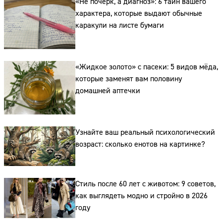
«Не почерк, а диагноз»: 6 тайн вашего
характера, которые выдают обычные
каракули на листе бумаги
«Жидкое золото» с пасеки: 5 видов мёда,
которые заменят вам половину
домашней аптечки
Сайт:
Адрес:
Узнайте ваш реальный психологический
возраст: сколько енотов на картинке?
Телефон:
Стиль после 60 лет с животом: 9 советов,
как выглядеть модно и стройно в 2026
году