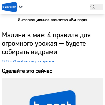
16+
Информационное агентство «Би-порт»
Главная
Малина в мае: 4 правила для
Новости
огромного урожая — будете
Наши гости
собирать ведрами
Фоторепортажи
12:12 – 29 мая
Новости
/
Интересное
Погода
Сделайте это сейчас
Курсы валют