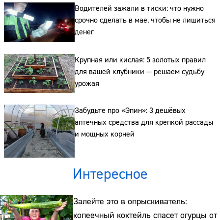
Водителей зажали в тиски: что нужно
срочно сделать в мае, чтобы не лишиться
Сайт:
денег
Адрес:
Крупная или кислая: 5 золотых правил
Телефон:
для вашей клубники — решаем судьбу
урожая
Забудьте про «Эпин»: 3 дешёвых
аптечных средства для крепкой рассады
и мощных корней
Интересное
Залейте это в опрыскиватель:
копеечный коктейль спасет огурцы от