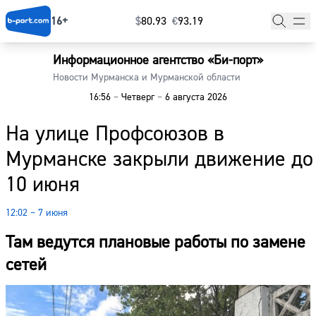
16+
$
⁠80.93
€
⁠93.19
Информационное агентство «Би-порт»
Главная
Новости Мурманска и Мурманской области
16:56
–
Четверг
–
6 августа 2026
Новости
На улице Профсоюзов в
Наши гости
Мурманске закрыли движение до
Фоторепортажи
10 июня
Погода
12:02 – 7 июня
Курсы валют
Там ведутся плановые работы по замене
сетей