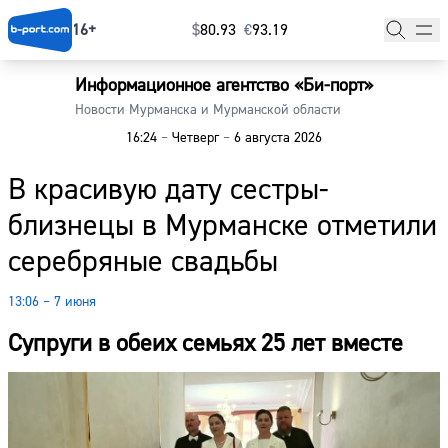
16+
$
⁠80.93
€
⁠93.19
Информационное агентство «Би-порт»
Главная
Новости Мурманска и Мурманской области
16:24
–
Четверг
–
6 августа 2026
Новости
В красивую дату сестры-
Наши гости
близнецы в Мурманске отметили
Фоторепортажи
серебряные свадьбы
Погода
13:06 – 7 июня
Курсы валют
Супруги в обеих семьях 25 лет вместе