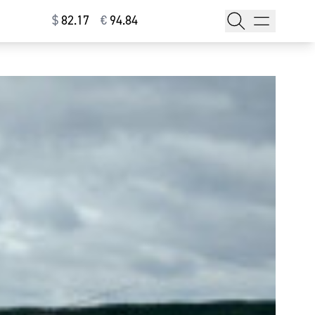
$
⁠82.17
€
⁠94.84
тажи
т