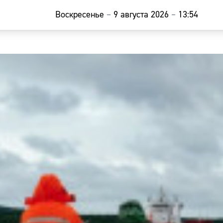
Воскресенье
–
9 августа 2026
–
13:54
Главная
Новости
Наши гости
Фоторепор
Погода
Курсы валю