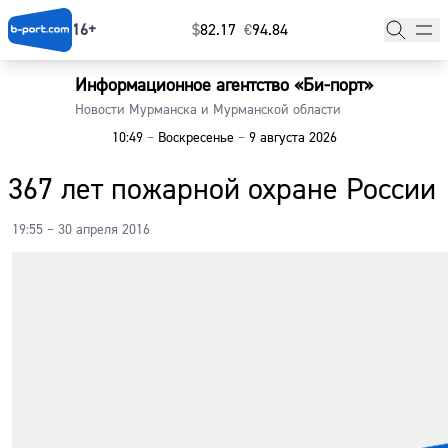
16+
$
⁠82.17
€
⁠94.84
Информационное агентство «Би-порт»
Главная
Новости Мурманска и Мурманской области
10:49
–
Воскресенье
–
9 августа 2026
Новости
367 лет пожарной охране России
Наши гости
19:55 – 30 апреля 2016
Фоторепортажи
Погода
Курсы валют