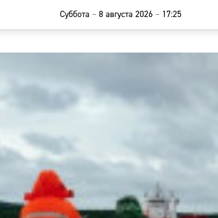
Суббота
–
8 августа 2026
–
17:25
Главная
Новости
Наши гости
Фоторепор
Погода
Курсы валю