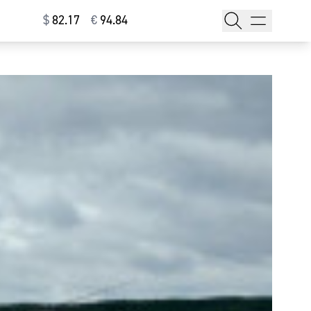
$
⁠82.17
€
⁠94.84
тажи
т