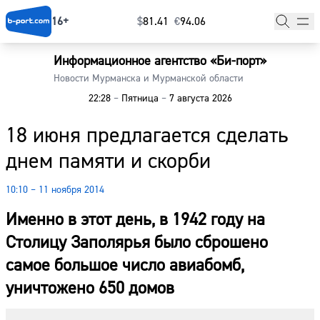
16+
$
⁠81.41
€
⁠94.06
Информационное агентство «Би-порт»
Главная
Новости Мурманска и Мурманской области
22:28
–
Пятница
–
7 августа 2026
Новости
18 июня предлагается сделать
Наши гости
днем памяти и скорби
Фоторепортажи
10:10 – 11 ноября 2014
Погода
Именно в этот день, в 1942 году на
Курсы валют
Столицу Заполярья было сброшено
самое большое число авиабомб,
уничтожено 650 домов