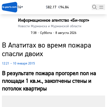
16+
$
⁠82.17
€
⁠94.84
Информационное агентство «Би-порт»
Главная
Новости Мурманска и Мурманской области
7:38
–
Суббота
–
8 августа 2026
Новости
В Апатитах во время пожара
Наши гости
спасли двоих
Фоторепортажи
12:21 – 10 января 2015
Погода
В результате пожара прогорел пол на
Курсы валют
площади 1 кв.м., закопчены стены и
потолок квартиры