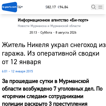
16+
$
⁠82.17
€
⁠94.84
Информационное агентство «Би-порт»
Главная
Новости Мурманска и Мурманской области
20:13
–
Суббота
–
8 августа 2026
Новости
Житель Никеля украл снегоход из
Наши гости
гаража. Из оперативной сводки
Фоторепортажи
от 12 января
Погода
6:01 – 12 января 2015
Курсы валют
За прошедшие сутки в Мурманской
области возбуждено 7 уголовных дел. По
«горячим следам» сотрудниками
полиции раскрыто 3 преступления