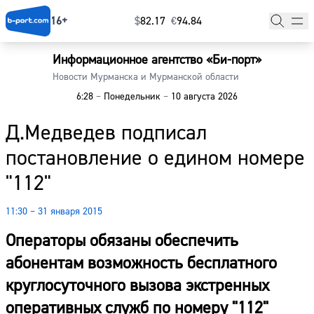
16+
$
⁠82.17
€
⁠94.84
Информационное агентство «Би-порт»
Главная
Новости Мурманска и Мурманской области
6:28
–
Понедельник
–
10 августа 2026
Новости
Д.Медведев подписал
Наши гости
постановление о едином номере
Фоторепортажи
"112"
Погода
11:30 – 31 января 2015
Курсы валют
Операторы обязаны обеспечить
абонентам возможность бесплатного
круглосуточного вызова экстренных
оперативных служб по номеру "112"