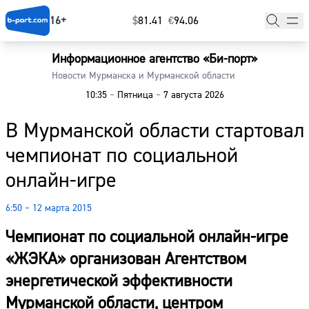
16+
$
⁠81.41
€
⁠94.06
Информационное агентство «Би-порт»
Главная
Новости Мурманска и Мурманской области
10:35
–
Пятница
–
7 августа 2026
Новости
В Мурманской области стартовал
Наши гости
чемпионат по социальной
Фоторепортажи
онлайн-игре
Погода
6:50 – 12 марта 2015
Курсы валют
Чемпионат по социальной онлайн-игре
«ЖЭКА» организован Агентством
энергетической эффективности
Мурманской области, центром