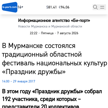
16+
$
⁠81.41
€
⁠94.06
Информационное агентство «Би-порт»
Главная
Новости Мурманска и Мурманской области
22:22
–
Пятница
–
7 августа 2026
Новости
В Мурманске состоялся
Наши гости
традиционный областной
Фоторепортажи
фестиваль национальных культур
Погода
«Праздник дружбы»
Курсы валют
14:00 – 29 января 2017
В этом году «Праздник дружбы» собрал
192 участника, среди которых –
представители 20 коллективов