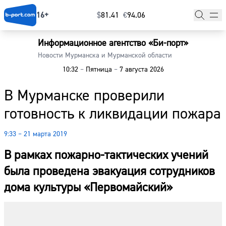
16+
$
⁠81.41
€
⁠94.06
Информационное агентство «Би-порт»
Главная
Новости Мурманска и Мурманской области
10:32
–
Пятница
–
7 августа 2026
Новости
В Мурманске проверили
Наши гости
готовность к ликвидации пожара
Фоторепортажи
9:33 – 21 марта 2019
Погода
В рамках пожарно-тактических учений
Курсы валют
была проведена эвакуация сотрудников
дома культуры «Первомайский»