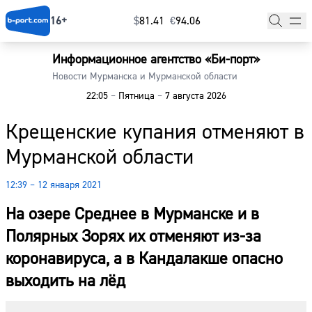
16+
$
⁠81.41
€
⁠94.06
Информационное агентство «Би-порт»
Главная
Новости Мурманска и Мурманской области
22:05
–
Пятница
–
7 августа 2026
Новости
Крещенские купания отменяют в
Наши гости
Мурманской области
Фоторепортажи
12:39 – 12 января 2021
Погода
На озере Среднее в Мурманске и в
Курсы валют
Полярных Зорях их отменяют из-за
коронавируса, а в Кандалакше опасно
выходить на лёд