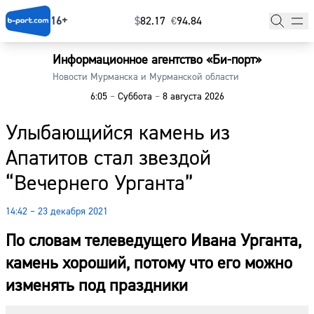
16+
$
⁠82.17
€
⁠94.84
Информационное агентство «Би-порт»
Главная
Новости Мурманска и Мурманской области
6:05
–
Суббота
–
8 августа 2026
Новости
Улыбающийся камень из
Наши гости
Апатитов стал звездой
Фоторепортажи
“Вечернего Урганта”
Погода
14:42 – 23 декабря 2021
Курсы валют
По словам телеведущего Ивана Урганта,
камень хороший, потому что его можно
изменять под праздники