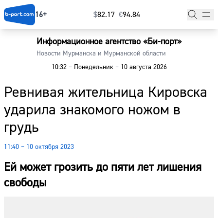
16+
$
⁠82.17
€
⁠94.84
Информационное агентство «Би-порт»
Главная
Новости Мурманска и Мурманской области
10:32
–
Понедельник
–
10 августа 2026
Новости
Ревнивая жительница Кировска
Наши гости
ударила знакомого ножом в
Фоторепортажи
грудь
Погода
11:40 – 10 октября 2023
Курсы валют
Ей может грозить до пяти лет лишения
свободы