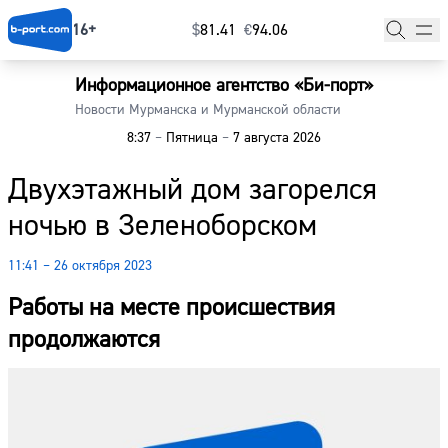
16+
$
⁠81.41
€
⁠94.06
Информационное агентство «Би-порт»
Главная
Новости Мурманска и Мурманской области
8:37
–
Пятница
–
7 августа 2026
Новости
Двухэтажный дом загорелся
Наши гости
ночью в Зеленоборском
Фоторепортажи
11:41 – 26 октября 2023
Погода
Работы на месте происшествия
Курсы валют
продолжаются