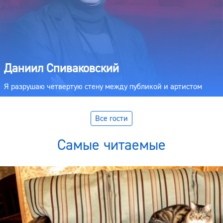
Даниил Спиваковский
Я разрушаю четвертую стену между публикой и артистом
Все гости
Самые читаемые