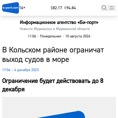
16+
$
⁠82.17
€
⁠94.84
Информационное агентство «Би-порт»
Главная
Новости Мурманска и Мурманской области
11:06
–
Понедельник
–
10 августа 2026
Новости
В Кольском районе ограничат
Наши гости
выход судов в море
Фоторепортажи
17:04 – 4 декабря 2023
Погода
Ограничение будет действовать до 8
Курсы валют
декабря