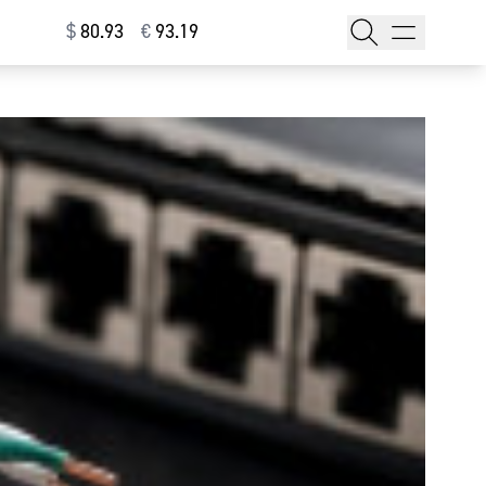
$
⁠80.93
€
⁠93.19
тажи
т