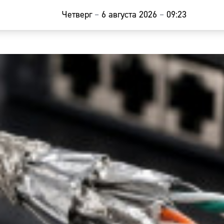
Четверг
–
6 августа 2026
–
09:23
Главная
Новости
Наши гости
Фоторепор
Погода
Курсы валю