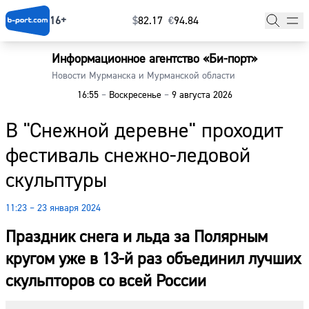
16+
$
⁠82.17
€
⁠94.84
Информационное агентство «Би-порт»
Главная
Новости Мурманска и Мурманской области
16:55
–
Воскресенье
–
9 августа 2026
Новости
В "Снежной деревне" проходит
Наши гости
фестиваль снежно-ледовой
Фоторепортажи
скульптуры
Погода
11:23 – 23 января 2024
Курсы валют
Праздник снега и льда за Полярным
кругом уже в 13-й раз объединил лучших
скульпторов со всей России