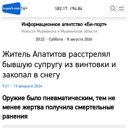
16+
$
⁠82.17
€
⁠94.84
Информационное агентство «Би-порт»
Главная
Новости Мурманска и Мурманской области
20:22
–
Суббота
–
8 августа 2026
Новости
Житель Апатитов расстрелял
Наши гости
бывшую супругу из винтовки и
Фоторепортажи
закопал в снегу
Погода
9:21 – 19 февраля 2024
Курсы валют
Оружие было пневматическим, тем не
менее жертва получила смертельные
ранения