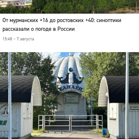
Адрес:
Телефон:
От мурманских +16 до ростовских +40: синоптики
рассказали о погоде в России
15:48 – 7 августа