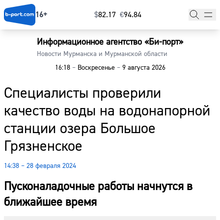
16+
$
⁠82.17
€
⁠94.84
Информационное агентство «Би-порт»
Главная
Новости Мурманска и Мурманской области
16:18
–
Воскресенье
–
9 августа 2026
Новости
Специалисты проверили
Наши гости
качество воды на водонапорной
Фоторепортажи
станции озера Большое
Погода
Грязненское
Курсы валют
14:38 – 28 февраля 2024
Пусконаладочные работы начнутся в
ближайшее время