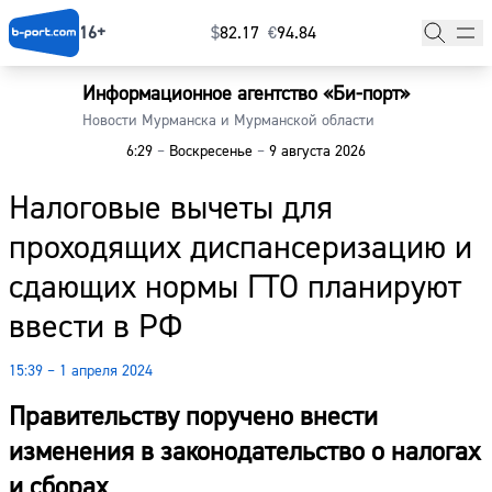
16+
$
⁠82.17
€
⁠94.84
Информационное агентство «Би-порт»
Главная
Новости Мурманска и Мурманской области
6:29
–
Воскресенье
–
9 августа 2026
Новости
Налоговые вычеты для
Наши гости
проходящих диспансеризацию и
Фоторепортажи
сдающих нормы ГТО планируют
Погода
ввести в РФ
Курсы валют
15:39 – 1 апреля 2024
Правительству поручено внести
изменения в законодательство о налогах
и сборах