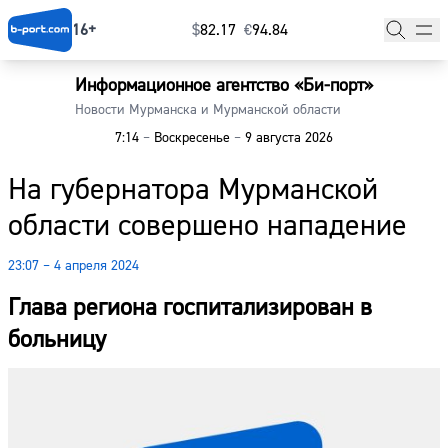
16+
$
⁠82.17
€
⁠94.84
Информационное агентство «Би-порт»
Главная
Новости Мурманска и Мурманской области
7:14
–
Воскресенье
–
9 августа 2026
Новости
На губернатора Мурманской
Наши гости
области совершено нападение
Фоторепортажи
23:07 – 4 апреля 2024
Погода
Глава региона госпитализирован в
Курсы валют
больницу