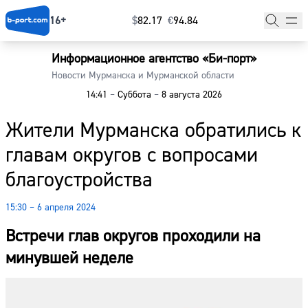
16+
$
⁠82.17
€
⁠94.84
Информационное агентство «Би-порт»
Главная
Новости Мурманска и Мурманской области
14:41
–
Суббота
–
8 августа 2026
Новости
Жители Мурманска обратились к
Наши гости
главам округов с вопросами
Фоторепортажи
благоустройства
Погода
15:30 – 6 апреля 2024
Курсы валют
Встречи глав округов проходили на
минувшей неделе