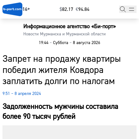
16+
$
⁠82.17
€
⁠94.84
Информационное агентство «Би-порт»
Главная
Новости Мурманска и Мурманской области
19:44
–
Суббота
–
8 августа 2026
Новости
Запрет на продажу квартиры
Наши гости
победил жителя Ковдора
Фоторепортажи
заплатить долги по налогам
Погода
9:51 – 8 апреля 2024
Курсы валют
Задолженность мужчины составила
более 90 тысяч рублей